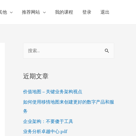
其他
推荐网站
我的课程
登录
退出
S
e
a
r
近期文章
c
价值地图 – 关键业务架构视点
h
f
如何使用移情地图来创建更好的数字产品和服
o
务
r
企业架构：不要傻于工具
:
业务分析卓越中心.pdf