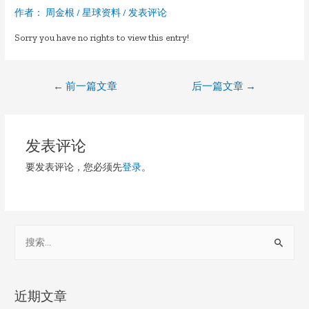
作者：
周金根
/
星球资料
/
发表评论
Sorry you have no rights to view this entry!
文
←
前一篇文章
后一篇文章
→
章
导
发表评论
航
要发表评论，您必须先
登录
。
S
e
a
r
近期文章
c