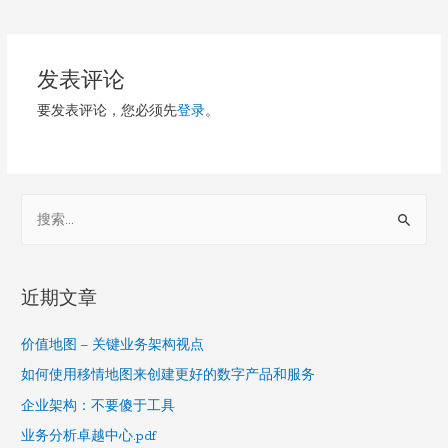
章
导
发表评论
航
要发表评论，您必须先
登录
。
S
e
a
r
近期文章
c
h
价值地图 – 关键业务架构视点
f
如何使用移情地图来创建更好的数字产品和服务
o
企业架构：不要傻于工具
r
业务分析卓越中心.pdf