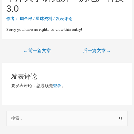
3.0
作者：
周金根
/
星球资料
/
发表评论
Sorry you have no rights to view this entry!
文
←
前一篇文章
后一篇文章
→
章
导
发表评论
航
要发表评论，您必须先
登录
。
S
e
a