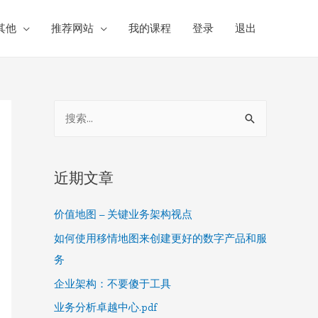
其他
推荐网站
我的课程
登录
退出
S
e
a
r
近期文章
c
价值地图 – 关键业务架构视点
h
f
如何使用移情地图来创建更好的数字产品和服
o
务
r
企业架构：不要傻于工具
:
业务分析卓越中心.pdf