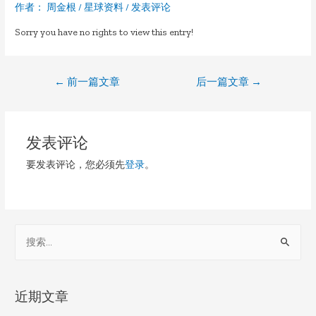
作者：
周金根
/
星球资料
/
发表评论
Sorry you have no rights to view this entry!
文
←
前一篇文章
后一篇文章
→
章
导
发表评论
航
要发表评论，您必须先
登录
。
S
e
a
r
近期文章
c