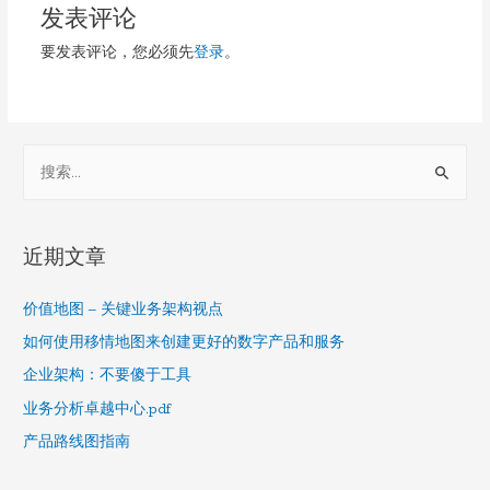
发表评论
航
要发表评论，您必须先
登录
。
S
e
a
r
近期文章
c
h
价值地图 – 关键业务架构视点
f
如何使用移情地图来创建更好的数字产品和服务
o
企业架构：不要傻于工具
r
业务分析卓越中心.pdf
:
产品路线图指南