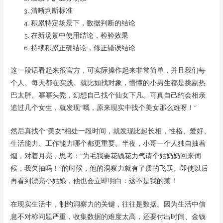
清晰判断标准
积累特定场景下，数据判断的结论
在新场景中使用结论，检验效果
持续积累正确结论，修正错误结论
这一段话看起来很官方，可实际操作起来非常简单，并且我们每
个人、每天都在实践。就比如找对象，懵懂的小男生都是挑剔热
巴太胖、幂幂头秃，幻想自己找个仙女下凡。可真自己约会相亲
追过几个女生，就发现“哦，原来现实中找个美女那么难呀！”
然后真找个“美女”相处一段时间，就发现比起长相，性格、爱好、
生活能力、工作能力哪个都更重要。半夜，小哥一个人独自抽着
烟，对着月亮，思考：“为毛我要花钱花力气请个姑奶奶回来伺
候，我欠抽吗！”的时候，他的洞察力就有了质的飞跃。即使以后
再看到漂亮小姑娘，他也会立即明白：这不是我的菜！
在现实生活中，制约洞察力的关键，往往是数据。因为生活中信
息不对称问题严重，收集数据的难度太高，还要付出时间、金钱