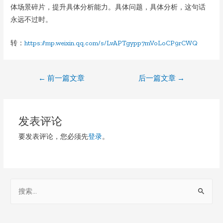
体场景碎片，提升具体分析能力。具体问题，具体分析，这句话
永远不过时。
转：
https://mp.weixin.qq.com/s/LvAPTgypp7mVoLoCP9rCWQ
文
←
前一篇文章
后一篇文章
→
章
导
发表评论
航
要发表评论，您必须先
登录
。
S
e
a