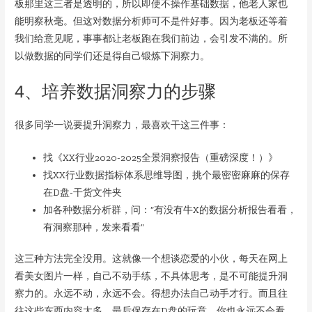
板那里这三者是透明的，所以即使不操作基础数据，他老人家也
能明察秋毫。但这对数据分析师可不是件好事。因为老板还等着
我们给意见呢，事事都让老板跑在我们前边，会引发不满的。所
以做数据的同学们还是得自己锻炼下洞察力。
4、培养数据洞察力的步骤
很多同学一说要提升洞察力，最喜欢干这三件事：
找《XX行业2020-2025全景洞察报告（重磅深度！）》
找XX行业数据指标体系思维导图，挑个最密密麻麻的保存
在D盘-干货文件夹
加各种数据分析群，问：“有没有牛X的数据分析报告看看，
有洞察那种，发来看看”
这三种方法完全没用。这就像一个想谈恋爱的小伙，每天在网上
看美女图片一样，自己不动手练，不具体思考，是不可能提升洞
察力的。永远不动，永远不会。得想办法自己动手才行。而且往
往这些东西内容太多，最后保存在D盘的玩意，你也永远不会看。