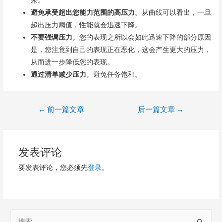
来。
避免承受超出您能力范围的高压力
。从曲线可以看出，一旦
超出压力阈值，性能就会迅速下降。
不要强调压力
。您的表现之所以会如此迅速下降的部分原因
是，您注意到自己的表现正在恶化，这会产生更大的压力，
从而进一步降低您的表现。
通过清单减少压力
。避免任务饱和。
文
←
前一篇文章
后一篇文章
→
章
导
发表评论
航
要发表评论，您必须先
登录
。
S