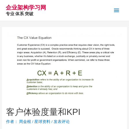
企业架构学习网
主
专业 体系 突破
菜
单
客户体验度量和KPI
作者：
周金根
/
星球资料
/
发表评论