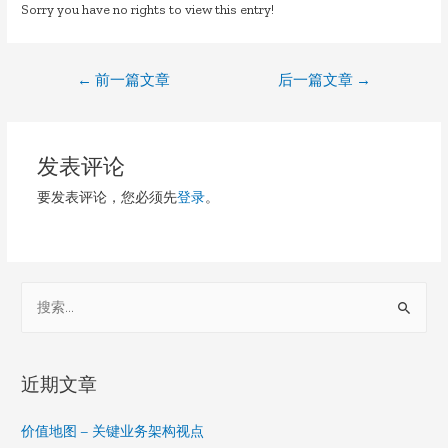
Sorry you have no rights to view this entry!
文
←
前一篇文章
后一篇文章
→
章
导
发表评论
航
要发表评论，您必须先
登录
。
S
e
a
r
近期文章
c
h
价值地图 – 关键业务架构视点