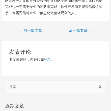
略管理一定要由富有经验的企业战略专家团队来完成，而IT系统
完成也一定需要专业的团队来完成，软件开发商不能帮你做这些
事，你需要能对企业IT信息化做整体规划的人。
文
←
前一篇文章
后一篇文章
→
章
导
发表评论
航
要发表评论，您必须先
登录
。
S
e
a
r
近期文章
c