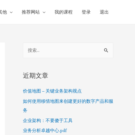
其他
推荐网站
我的课程
登录
退出
S
e
a
r
近期文章
c
价值地图 – 关键业务架构视点
h
f
如何使用移情地图来创建更好的数字产品和服
o
务
r
企业架构：不要傻于工具
:
业务分析卓越中心.pdf