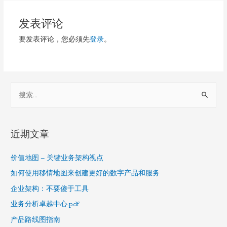
导
发表评论
航
要发表评论，您必须先
登录
。
S
e
a
r
近期文章
c
h
价值地图 – 关键业务架构视点
f
如何使用移情地图来创建更好的数字产品和服务
o
企业架构：不要傻于工具
r
业务分析卓越中心.pdf
:
产品路线图指南