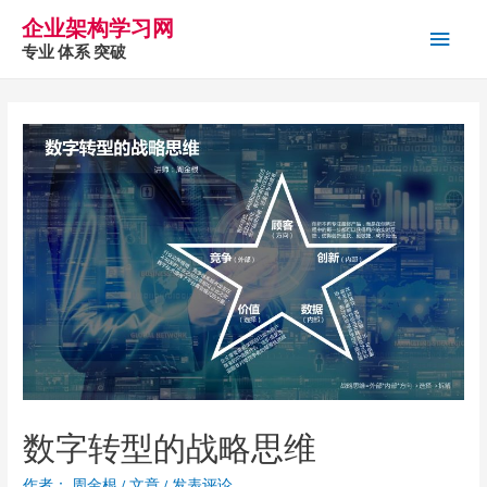
企业架构学习网
主
专业 体系 突破
菜
单
数字转型的战略思维
作者：
周金根
/
文章
/
发表评论