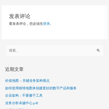
章
导
发表评论
航
要发表评论，您必须先
登录
。
S
e
a
r
近期文章
c
h
价值地图 – 关键业务架构视点
f
如何使用移情地图来创建更好的数字产品和服务
o
企业架构：不要傻于工具
r
业务分析卓越中心.pdf
: